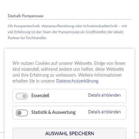
Deshalb Pumpenoase
Ob Pumpentechnik, Wasseraufbereitung oder Schwimmbadtechnik – mit
viel Erfahrung ist das Team der Pumpenoase als Großhändler der ideale
Partner für Fachhändler.
Aktuelles
Wir nutzen Cookies auf unserer Webseite. Einige von ihnen
Schule trifft Wirtschaft bei der PUMPENoase!
sind essenziell, während andere uns helfen, diese Webseite
15.
JUN
und Ihre Erfahrung zu verbessern. Weitere Informationen
Vortrag IT-Sicherheit
erhalten Sie in unserer
Datenschutzerklärung
.
18.
MAI
16 Jahre PUMPENoase
01.
Essenziell
Details einblenden
APR
Gütesiegel für Betriebliche Gesundheitsförderung
23.
MÄR
Statistik & Auswertung
Details einblenden
AUSWAHL SPEICHERN