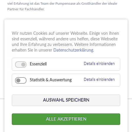
viel Erfahrung ist das Team der Pumpenoase als Großhändler der ideale
Partner für Fachhändler.
Aktuelles
Wir nutzen Cookies auf unserer Webseite. Einige von ihnen
Schule trifft Wirtschaft bei der PUMPENoase!
sind essenziell, während andere uns helfen, diese Webseite
15.
JUN
und Ihre Erfahrung zu verbessern. Weitere Informationen
Vortrag IT-Sicherheit
erhalten Sie in unserer
Datenschutzerklärung
.
18.
MAI
16 Jahre PUMPENoase
01.
Essenziell
Details einblenden
APR
Gütesiegel für Betriebliche Gesundheitsförderung
23.
MÄR
Statistik & Auswertung
Details einblenden
AUSWAHL SPEICHERN
© Copyright 2026. PUMPENoase Handels GmbH
Navigation
Produktsuche
Datenschutz
Impressum
AGB
ALLE AKZEPTIEREN
überspringen