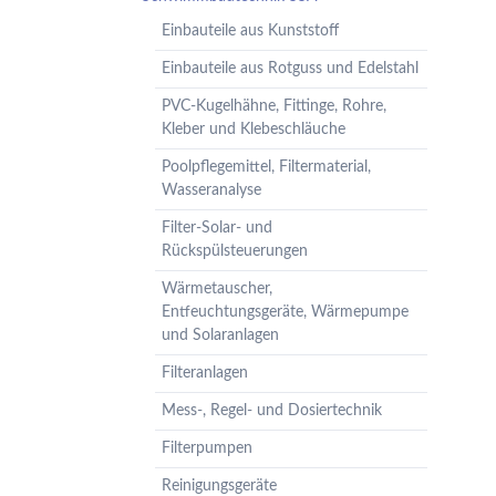
Pumpenzubehör
Einbauteile aus Kunststoff
Membrandruckgefäße
Einbauteile aus Rotguss und Edelstahl
Hauswasserwerke
PVC-Kugelhähne, Fittinge, Rohre,
Leckageschutz
Kleber und Klebeschläuche
Poolpflegemittel, Filtermaterial,
Wasseranalyse
Filter-Solar- und
Rückspülsteuerungen
Wärmetauscher,
Entfeuchtungsgeräte, Wärmepumpe
und Solaranlagen
Filteranlagen
Mess-, Regel- und Dosiertechnik
Filterpumpen
Reinigungsgeräte