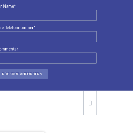
lichtfeld
hr Name
*
lichtfeld
hre Telefonnummer
*
ommentar
RÜCKRUF ANFORDERN