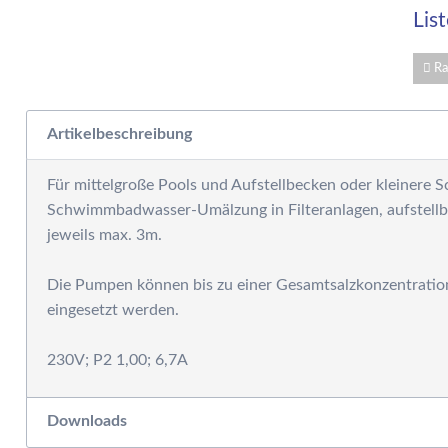
W
Lis
E
W
S
Ra
F
M
Artikelbeschreibung
D
F
Für mittelgroße Pools und Aufstellbecken oder kleinere
R
Schwimmbadwasser-Umälzung in Filteranlagen, aufstellb
B
jeweils max. 3m.
S
S
Die Pumpen können bis zu einer Gesamtsalzkonzentration
P
eingesetzt werden.
G
S
G
A
Downloads
G
S