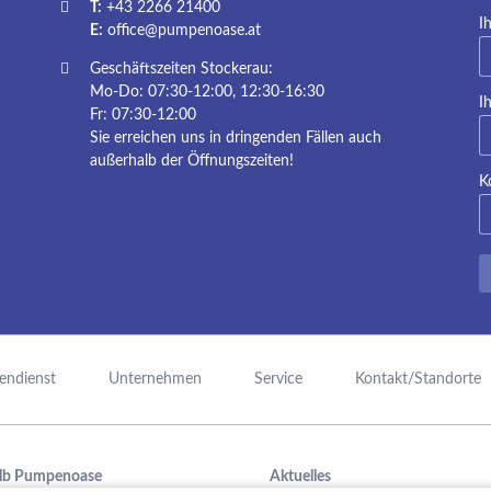
T:
+43 2266 21400
Pf
I
E:
office@pumpenoase.at
Geschäftszeiten Stockerau:
Mo-Do: 07:30-12:00, 12:30-16:30
Pf
I
Fr: 07:30-12:00
Sie erreichen uns in dringenden Fällen auch
außerhalb der Öffnungszeiten!
K
endienst
Unternehmen
Service
Kontakt/Standorte
lb Pumpenoase
Aktuelles