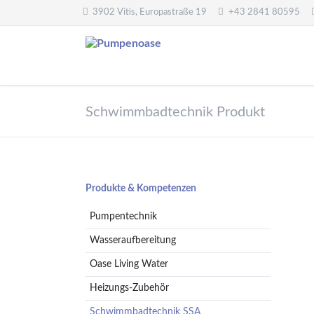
3902 Vitis, Europastraße 19
+43 2841 80595
Pumpentechnik
Wasseraufbereitung
Schwimmbadtechnik Produkt
Oberwasserpumpen
Wasserfilter,
Druckminderer,
Unterwasserpumpen
Systemtrenner,
Tauchpumpen
Sicherheitsventile
Hebeanlagen
Enthärtungsanlagen
Navigation
Produkte & Kompetenzen
Handpumpen -
Dosieranlagen
überspringen
Spielplatzpumpen
Pumpentechnik
UV-Anlagen
Gartenpumpen
Dosiermittel und
Wasseraufbereitung
Flügelpumpen
Messgeräte
Oase Living Water
Regenwassernutzung
Heizungs-Zubehör
Teichreinigung
Frequenzumformer
Schwimmbadtechnik SSA