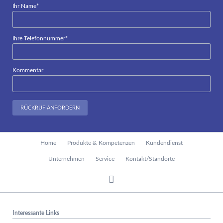
Pflichtfeld
Ihr Name
*
Pflichtfeld
Ihre Telefonnummer
*
Kommentar
RÜCKRUF ANFORDERN
Navigation
Home
Produkte & Kompetenzen
Kundendienst
überspringen
Unternehmen
Service
Kontakt/Standorte
Interessante Links