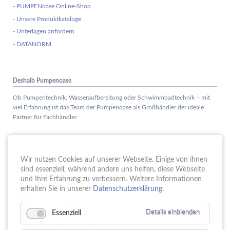
- PUMPENoase Online-Shop
- Unsere Produktkataloge
- Unterlagen anfordern
- DATANORM
Deshalb Pumpenoase
Ob Pumpentechnik, Wasseraufbereitung oder Schwimmbadtechnik – mit
viel Erfahrung ist das Team der Pumpenoase als Großhändler der ideale
Partner für Fachhändler.
Aktuelles
Wir nutzen Cookies auf unserer Webseite. Einige von ihnen
Schule trifft Wirtschaft bei der PUMPENoase!
sind essenziell, während andere uns helfen, diese Webseite
15.
JUN
und Ihre Erfahrung zu verbessern. Weitere Informationen
Vortrag IT-Sicherheit
erhalten Sie in unserer
Datenschutzerklärung
.
18.
MAI
16 Jahre PUMPENoase
01.
Essenziell
Details einblenden
APR
Gütesiegel für Betriebliche Gesundheitsförderung
23.