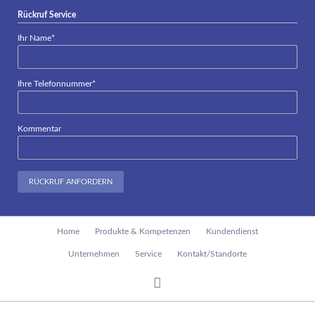
Rückruf Service
Pflichtfeld
Ihr Name
*
Pflichtfeld
Ihre Telefonnummer
*
Kommentar
RÜCKRUF ANFORDERN
Navigation
Home
Produkte & Kompetenzen
Kundendienst
überspringen
Unternehmen
Service
Kontakt/Standorte