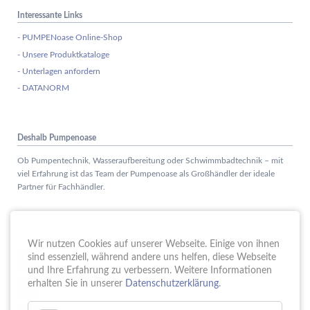
Interessante Links
- PUMPENoase Online-Shop
- Unsere Produktkataloge
- Unterlagen anfordern
- DATANORM
Deshalb Pumpenoase
Ob Pumpentechnik, Wasseraufbereitung oder Schwimmbadtechnik – mit
viel Erfahrung ist das Team der Pumpenoase als Großhändler der ideale
Partner für Fachhändler.
Aktuelles
Wir nutzen Cookies auf unserer Webseite. Einige von ihnen
Schule trifft Wirtschaft bei der PUMPENoase!
sind essenziell, während andere uns helfen, diese Webseite
15.
JUN
und Ihre Erfahrung zu verbessern. Weitere Informationen
Vortrag IT-Sicherheit
erhalten Sie in unserer
Datenschutzerklärung
.
18.
MAI
16 Jahre PUMPENoase