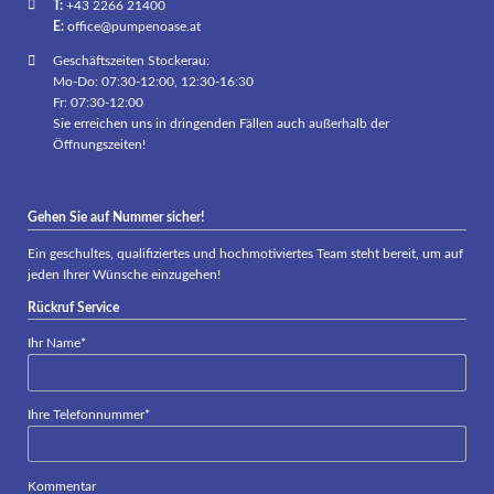
T:
+43 2266 21400
E:
office@pumpenoase.at
Geschäftszeiten Stockerau:
Mo-Do: 07:30-12:00, 12:30-16:30
Fr: 07:30-12:00
Sie erreichen uns in dringenden Fällen auch außerhalb der
Öffnungszeiten!
Gehen Sie auf Nummer sicher!
Ein geschultes, qualifiziertes und hochmotiviertes Team steht bereit, um auf
jeden Ihrer Wünsche einzugehen!
Rückruf Service
Pflichtfeld
Ihr Name
*
Pflichtfeld
Ihre Telefonnummer
*
Kommentar