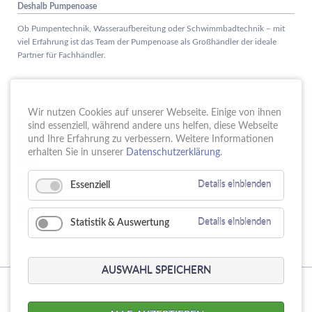
Deshalb Pumpenoase
Ob Pumpentechnik, Wasseraufbereitung oder Schwimmbadtechnik – mit
viel Erfahrung ist das Team der Pumpenoase als Großhändler der ideale
Partner für Fachhändler.
Aktuelles
Wir nutzen Cookies auf unserer Webseite. Einige von ihnen
Schule trifft Wirtschaft bei der PUMPENoase!
sind essenziell, während andere uns helfen, diese Webseite
15.
JUN
und Ihre Erfahrung zu verbessern. Weitere Informationen
Vortrag IT-Sicherheit
erhalten Sie in unserer
Datenschutzerklärung
.
18.
MAI
16 Jahre PUMPENoase
01.
Essenziell
Details einblenden
APR
Gütesiegel für Betriebliche Gesundheitsförderung
23.
MÄR
Statistik & Auswertung
Details einblenden
AUSWAHL SPEICHERN
© Copyright 2026. PUMPENoase Handels GmbH