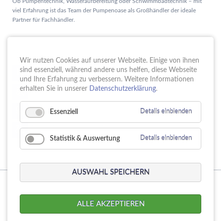
Ob Pumpentechnik, Wasseraufbereitung oder Schwimmbadtechnik – mit
viel Erfahrung ist das Team der Pumpenoase als Großhändler der ideale
Partner für Fachhändler.
Aktuelles
Wir nutzen Cookies auf unserer Webseite. Einige von ihnen
Schule trifft Wirtschaft bei der PUMPENoase!
sind essenziell, während andere uns helfen, diese Webseite
15.
JUN
und Ihre Erfahrung zu verbessern. Weitere Informationen
Vortrag IT-Sicherheit
erhalten Sie in unserer
Datenschutzerklärung
.
18.
MAI
16 Jahre PUMPENoase
01.
Essenziell
Details einblenden
APR
Gütesiegel für Betriebliche Gesundheitsförderung
23.
MÄR
Statistik & Auswertung
Details einblenden
AUSWAHL SPEICHERN
© Copyright 2026. PUMPENoase Handels GmbH
Navigation
Produktsuche
Datenschutz
Impressum
AGB
ALLE AKZEPTIEREN
überspringen