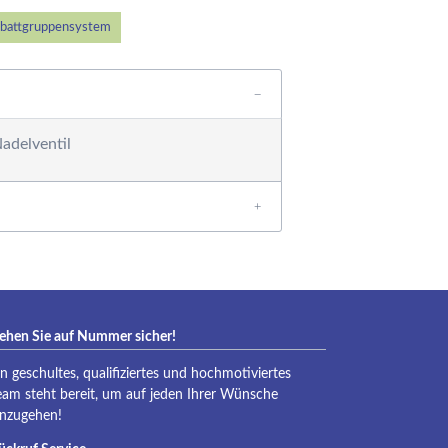
ärmetauscher,
ntfeuchtungsgeräte,
battgruppensystem
ärmepumpe und
olaranlagen
ilteranlagen
ess-, Regel- und
adelventil
osiertechnik
ilterpumpen
einigungsgeräte
rausen, Solarduschen
ystemziegel -
chalsteine für die
oolkonstruktion
esamtkatalog
ehen Sie auf Nummer sicher!
chwimmbadtechnik
in geschultes, qualifiziertes und hochmotiviertes
esamtkatalog
eam steht bereit, um auf jeden Ihrer Wünsche
STRAL-Produkte
inzugehen!
esamtkatalog
chwimmbadtechnik