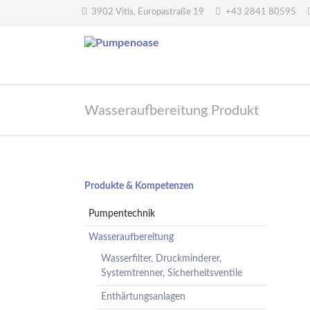
3902 Vitis, Europastraße 19
+43 2841 80595
Pumpentechnik
Wasseraufbereitung
Wasseraufbereitung Produkt
Oberwasserpumpen
Wasserfilter,
Druckminderer,
Unterwasserpumpen
Systemtrenner,
Tauchpumpen
Sicherheitsventile
Hebeanlagen
Enthärtungsanlagen
Navigation
Produkte & Kompetenzen
Handpumpen -
Dosieranlagen
überspringen
Spielplatzpumpen
Pumpentechnik
UV-Anlagen
Gartenpumpen
Dosiermittel und
Wasseraufbereitung
Flügelpumpen
Messgeräte
Wasserfilter, Druckminderer,
Regenwassernutzung
Systemtrenner, Sicherheitsventile
Teichreinigung
Enthärtungsanlagen
Frequenzumformer