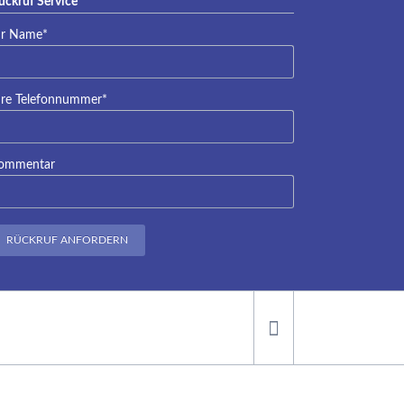
ückruf Service
eraqua
lichtfeld
hr Name
*
lichtfeld
hre Telefonnummer
*
ommentar
RÜCKRUF ANFORDERN