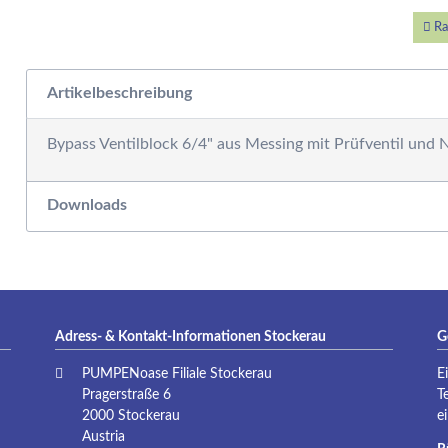
W
E
Ra
W
S
Artikelbeschreibung
F
M
Bypass Ventilblock 6/4" aus Messing mit Prüfventil und N
D
F
R
Downloads
B
S
S
P
G
Adress- & Kontakt-Informationen Stockerau
G
S
PUMPENoase Filiale Stockerau
E
G
Pragerstraße 6
T
A
2000 Stockerau
e
G
Austria
S