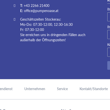
R
P
T:
+43 2266 21400
Pf
I
E:
office@pumpenoase.at
Geschäftszeiten Stockerau:
Mo-Do: 07:30-12:00, 12:30-16:30
Pf
I
Fr: 07:30-12:00
Sie erreichen uns in dringenden Fällen auch
außerhalb der Öffnungszeiten!
K
endienst
Unternehmen
Service
Kontakt/Standorte