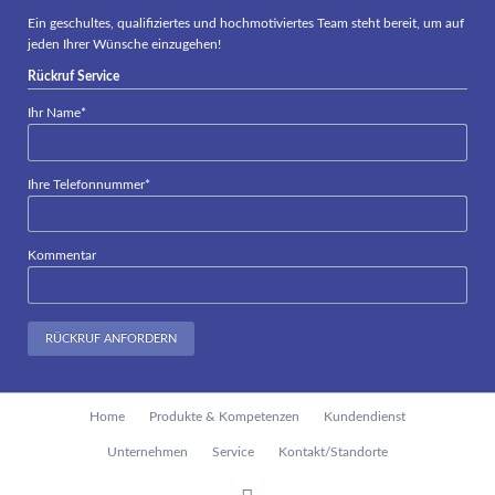
Ein geschultes, qualifiziertes und hochmotiviertes Team steht bereit, um auf
jeden Ihrer Wünsche einzugehen!
Rückruf Service
Pflichtfeld
Ihr Name
*
Pflichtfeld
Ihre Telefonnummer
*
Kommentar
RÜCKRUF ANFORDERN
Navigation
Home
Produkte & Kompetenzen
Kundendienst
überspringen
Unternehmen
Service
Kontakt/Standorte