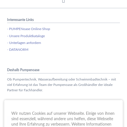
Interessante Links
- PUMPENoase Online-Shop
- Unsere Produktkataloge
- Unterlagen anfordern
- DATANORM
Deshalb Pumpenoase
Ob Pumpentechnik, Wasseraufbereitung oder Schwimmbadtechnik – mit
viel Erfahrung ist das Team der Pumpenoase als Großhändler der ideale
Partner für Fachhändler.
Aktuelles
Wir nutzen Cookies auf unserer Webseite. Einige von ihnen
Schule trifft Wirtschaft bei der PUMPENoase!
sind essenziell, während andere uns helfen, diese Webseite
15.
JUN
und Ihre Erfahrung zu verbessern. Weitere Informationen