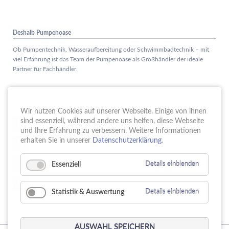
Deshalb Pumpenoase
Ob Pumpentechnik, Wasseraufbereitung oder Schwimmbadtechnik – mit
viel Erfahrung ist das Team der Pumpenoase als Großhändler der ideale
Partner für Fachhändler.
Aktuelles
Wir nutzen Cookies auf unserer Webseite. Einige von ihnen
Schule trifft Wirtschaft bei der PUMPENoase!
sind essenziell, während andere uns helfen, diese Webseite
15.
JUN
und Ihre Erfahrung zu verbessern. Weitere Informationen
Vortrag IT-Sicherheit
erhalten Sie in unserer
Datenschutzerklärung
.
18.
MAI
16 Jahre PUMPENoase
01.
Essenziell
Details einblenden
APR
Gütesiegel für Betriebliche Gesundheitsförderung
23.
MÄR
Statistik & Auswertung
Details einblenden
AUSWAHL SPEICHERN