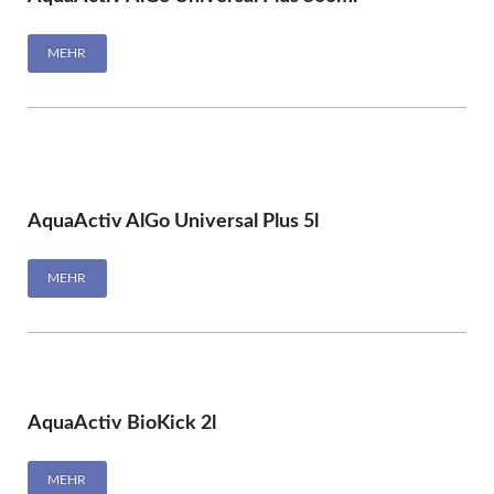
MEHR
AquaActiv AlGo Universal Plus 5l
MEHR
AquaActiv BioKick 2l
MEHR