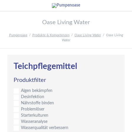
Oase Living Water
Pumpenoase
Produkte & Kompetenzen
Oase Living Water
Oase Living
Water
Teichpflegemittel
Produktfilter
Algen bekämpfen
Desinfektion
Nährstoffe binden
Problemlöser
Starterkulturen
Wasseranalyse
Wasserqualität verbessern