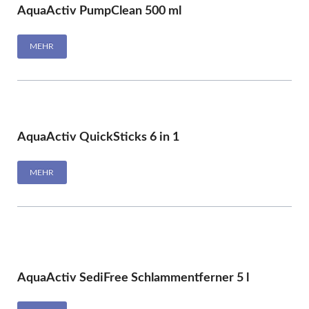
AquaActiv PumpClean 500 ml
MEHR
AquaActiv QuickSticks 6 in 1
MEHR
AquaActiv SediFree Schlammentferner 5 l