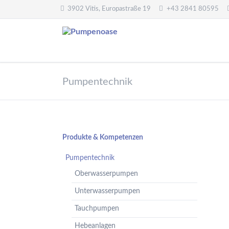
3902 Vitis, Europastraße 19
+43 2841 80595
Pumpentechnik
Wasseraufbereitung
Pumpentechnik
Oberwasserpumpen
Wasserfilter,
Druckminderer,
Unterwasserpumpen
Systemtrenner,
Tauchpumpen
Sicherheitsventile
Hebeanlagen
Enthärtungsanlagen
Navigation
Produkte & Kompetenzen
Handpumpen -
Dosieranlagen
überspringen
Spielplatzpumpen
Pumpentechnik
UV-Anlagen
Gartenpumpen
Oberwasserpumpen
Dosiermittel und
Flügelpumpen
Messgeräte
Unterwasserpumpen
Regenwassernutzung
Tauchpumpen
Teichreinigung
Frequenzumformer
Hebeanlagen