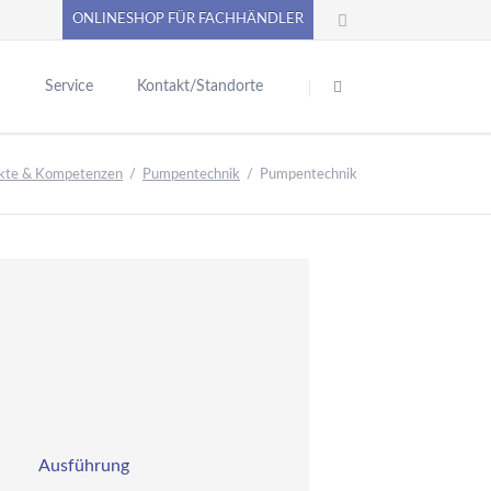
ONLINESHOP FÜR FACHHÄNDLER
Navigation
überspringen
n
Service
Kontakt/Standorte
chwimmbadtechnik
Pool-Abdecksysteme
PUMPENoase ONLINE-SHOP
kte & Kompetenzen
Pumpentechnik
Pumpentechnik
inbauteile aus
Produktkataloge
unststoff
erne News
Betriebsanleitungen - Allgemein
inbauteile aus Rotguss
e
Sicherheitsdatenblätter
nd Edelstahl
VC-Kugelhähne,
Praxistipps
ittinge, Rohre, Kleber
Video
Unterlagen anfordern
nd Klebeschläuche
diverse Formulare / Downloads
oolpflegemittel,
iltermaterial,
Anforderung Datanorm
asseranalyse
Liefer- und Versandinformationen
ilter-Solar- und
Ausführung
ückspülsteuerungen