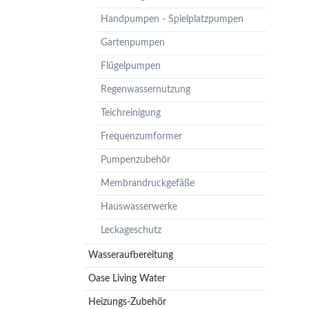
Pumpenzubehör
Handpumpen - Spielplatzpumpen
Membrandruckgefäße
Gartenpumpen
Hauswasserwerke
Flügelpumpen
Leckageschutz
Regenwassernutzung
Teichreinigung
Frequenzumformer
Pumpenzubehör
Membrandruckgefäße
Hauswasserwerke
Leckageschutz
Wasseraufbereitung
Oase Living Water
Heizungs-Zubehör