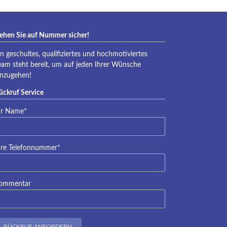
ehen Sie auf Nummer sicher!
in geschultes, qualifiziertes und hochmotiviertes
eam steht bereit, um auf jeden Ihrer Wünsche
inzugehen!
ückruf Service
lichtfeld
hr Name
*
lichtfeld
hre Telefonnummer
*
ommentar
RÜCKRUF ANFORDERN