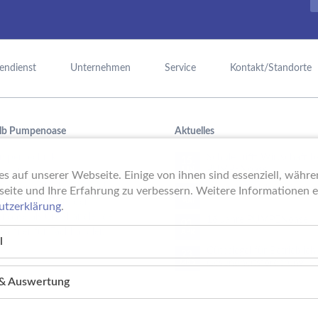
endienst
Unternehmen
Service
Kontakt/Standorte
lb Pumpenoase
Aktuelles
mpentechnik,
Schule trifft Wirtschaft b
15.
PUMPENoase!
JUN
raufbereitung oder
s auf unserer Webseite. Einige von ihnen sind essenziell, währ
mmbadtechnik – mit viel
Vortrag IT-Sicherheit
seite und Ihre Erfahrung zu verbessern. Weitere Informationen er
18.
ung ist das Team der
MAI
utzerklärung
.
noase als Großhändler der
16 Jahre PUMPENoase
01.
 Partner für Fachhändler.
APR
l
Gütesiegel für Betrieblich
23.
Gesundheitsförderung
MÄR
k & Auswertung