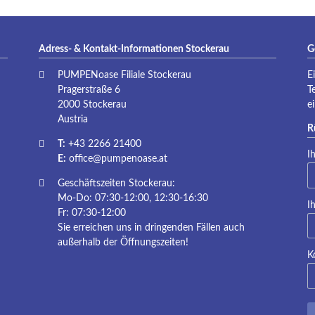
Adress- & Kontakt-Informationen Stockerau
G
PUMPENoase Filiale Stockerau
E
Pragerstraße 6
T
2000 Stockerau
e
Austria
R
T:
+43 2266 21400
Pf
I
E:
office@pumpenoase.at
Geschäftszeiten Stockerau:
Mo-Do: 07:30-12:00, 12:30-16:30
Pf
I
Fr: 07:30-12:00
Sie erreichen uns in dringenden Fällen auch
außerhalb der Öffnungszeiten!
K