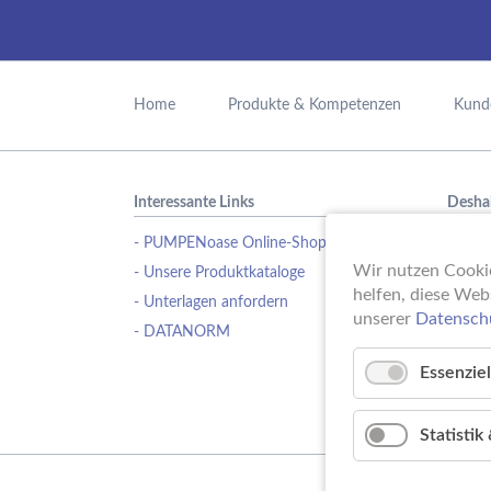
Navigation
überspringen
Home
Produkte & Kompetenzen
Kund
Interessante Links
Desha
- PUMPENoase Online-Shop
Ob Pu
Wasse
Wir nutzen Cookie
- Unsere Produktkataloge
Schwi
helfen, diese Web
- Unterlagen anfordern
Erfahr
unserer
Datensch
- DATANORM
Pumpe
ideale
Essenziel
Statisti