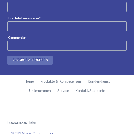
Pflichtfeld
Ihre Telefonnummer
*
Kommentar
RÜCKRUF ANFORDERN
Navigation
Home
Produkte & Kompetenzen
Kundendienst
überspringen
Unternehmen
Service
Kontakt/Standorte
Interessante Links
- PUMPENoase Online-Shop