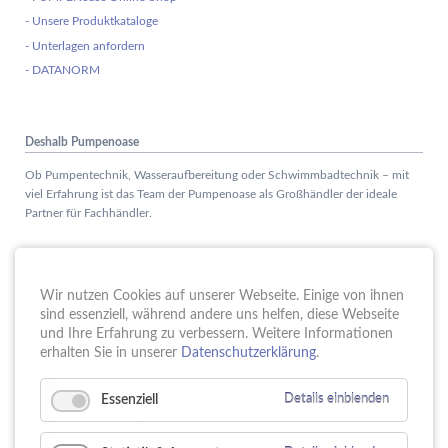
- Unsere Produktkataloge
- Unterlagen anfordern
- DATANORM
Deshalb Pumpenoase
Ob Pumpentechnik, Wasseraufbereitung oder Schwimmbadtechnik – mit
viel Erfahrung ist das Team der Pumpenoase als Großhändler der ideale
Partner für Fachhändler.
Aktuelles
Wir nutzen Cookies auf unserer Webseite. Einige von ihnen
Schule trifft Wirtschaft bei der PUMPENoase!
sind essenziell, während andere uns helfen, diese Webseite
15.
JUN
und Ihre Erfahrung zu verbessern. Weitere Informationen
Vortrag IT-Sicherheit
erhalten Sie in unserer
Datenschutzerklärung
.
18.
MAI
16 Jahre PUMPENoase
01.
Essenziell
Details einblenden
APR
Gütesiegel für Betriebliche Gesundheitsförderung
23.
MÄR