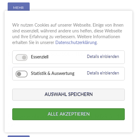
MEHR
Wir nutzen Cookies auf unserer Webseite. Einige von ihnen
sind essenziell, während andere uns helfen, diese Webseite
und Ihre Erfahrung zu verbessern. Weitere Informationen
erhalten Sie in unserer
Datenschutzerklärung
.
Ersatzmembrane 60L/80L - 10bar
Essenziell
Details einblenden
MEHR
Statistik & Auswertung
Details einblenden
AUSWAHL SPEICHERN
ALLE AKZEPTIEREN
Ersatzmembrane für Druckschalter MDR 5 - 16
bar