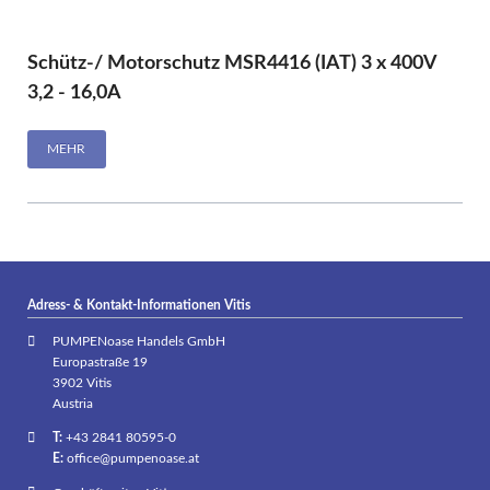
Schütz-/ Motorschutz MSR4416 (IAT) 3 x 400V
3,2 - 16,0A
MEHR
Adress- & Kontakt-Informationen Vitis
PUMPENoase Handels GmbH
Europastraße 19
3902 Vitis
Austria
T:
+43 2841 80595-0
E:
office@pumpenoase.at