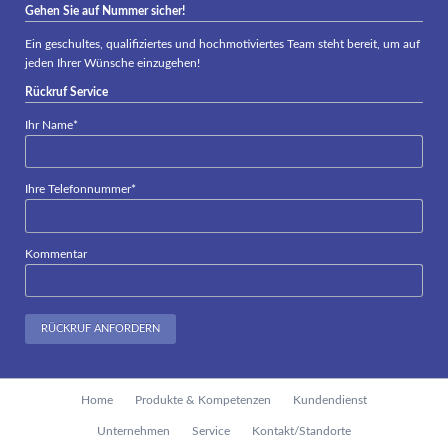
Gehen Sie auf Nummer sicher!
Ein geschultes, qualifiziertes und hochmotiviertes Team steht bereit, um auf
jeden Ihrer Wünsche einzugehen!
Rückruf Service
Pflichtfeld
Ihr Name
*
Pflichtfeld
Ihre Telefonnummer
*
Kommentar
RÜCKRUF ANFORDERN
Navigation
Home
Produkte & Kompetenzen
Kundendienst
überspringen
Unternehmen
Service
Kontakt/Standorte