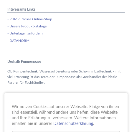
Interessante Links
- PUMPENoase Online-Shop
- Unsere Produktkataloge
- Unterlagen anfordern
- DATANORM
Deshalb Pumpenoase
Ob Pumpentechnik, Wasseraufbereitung oder Schwimmbadtechnik – mit
viel Erfahrung ist das Team der Pumpenoase als Großhändler der ideale
Partner für Fachhändler.
Aktuelles
Wir nutzen Cookies auf unserer Webseite. Einige von ihnen
Schule trifft Wirtschaft bei der PUMPENoase!
sind essenziell, während andere uns helfen, diese Webseite
15.
JUN
und Ihre Erfahrung zu verbessern. Weitere Informationen
Vortrag IT-Sicherheit
erhalten Sie in unserer
Datenschutzerklärung
.
18.
MAI