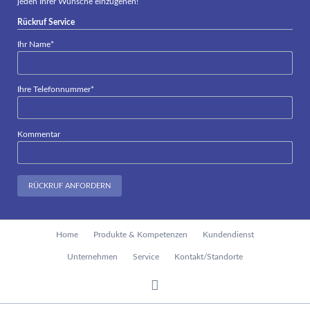
jeden Ihrer Wünsche einzugehen!
Rückruf Service
Pflichtfeld
Ihr Name
*
Pflichtfeld
Ihre Telefonnummer
*
Kommentar
RÜCKRUF ANFORDERN
Navigation
Home
Produkte & Kompetenzen
Kundendienst
überspringen
Unternehmen
Service
Kontakt/Standorte