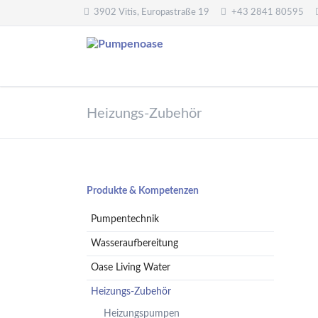
3902 Vitis, Europastraße 19
+43 2841 80595
Pumpentechnik
Wasseraufbereitung
Heizungs-Zubehör
Oberwasserpumpen
Wasserfilter,
Druckminderer,
Unterwasserpumpen
Systemtrenner,
Tauchpumpen
Sicherheitsventile
Hebeanlagen
Enthärtungsanlagen
Navigation
Produkte & Kompetenzen
Handpumpen -
Dosieranlagen
überspringen
Spielplatzpumpen
Pumpentechnik
UV-Anlagen
Gartenpumpen
Dosiermittel und
Wasseraufbereitung
Flügelpumpen
Messgeräte
Oase Living Water
Regenwassernutzung
Heizungs-Zubehör
Teichreinigung
Frequenzumformer
Heizungspumpen