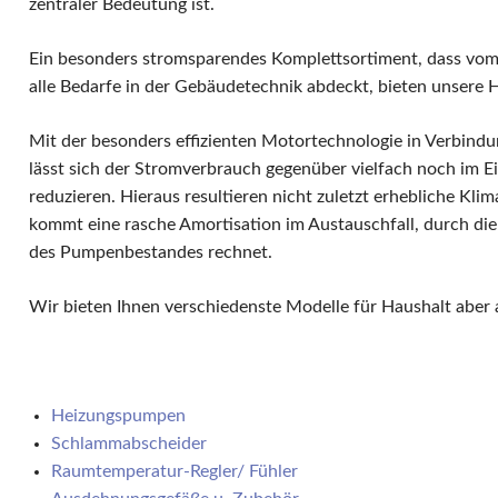
zentraler Bedeutung ist.
W
E
W
Ein besonders stromsparendes Komplettsortiment, dass vom
S
alle Bedarfe in der Gebäudetechnik abdeckt, bieten unsere
F
M
Mit der besonders effizienten Motortechnologie in Verbindu
D
lässt sich der Stromverbrauch gegenüber vielfach noch im E
F
reduzieren. Hieraus resultieren nicht zuletzt erhebliche Kl
kommt eine rasche Amortisation im Austauschfall, durch die 
R
des Pumpenbestandes rechnet.
B
S
Wir bieten Ihnen verschiedenste Modelle für Haushalt aber a
S
P
G
S
Navigation
Heizungspumpen
G
überspringen
Schlammabscheider
A
Raumtemperatur-Regler/ Fühler
G
S