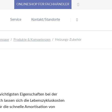
ONLINESHOP FÜR FACHHÄNDLER
Navigation
überspringen
n
Service
Kontakt/Standorte
chwimmbadtechnik
Pool-Abdecksysteme
PUMPENoase ONLINE-SHOP
noase
Produkte & Kompetenzen
Heizungs-Zubehör
inbauteile aus
Produktkataloge
unststoff
erne News
Betriebsanleitungen - Allgemein
inbauteile aus Rotguss
e
Sicherheitsdatenblätter
nd Edelstahl
VC-Kugelhähne,
Praxistipps
ittinge, Rohre, Kleber
Video
Unterlagen anfordern
nd Klebeschläuche
diverse Formulare / Downloads
oolpflegemittel,
iltermaterial,
Anforderung Datanorm
wichtigsten Eigenschaften bei der
asseranalyse
Liefer- und Versandinformationen
 lassen sich die Lebenszykluskosten
ilter-Solar- und
ür die schnelle Amortisation von
ückspülsteuerungen