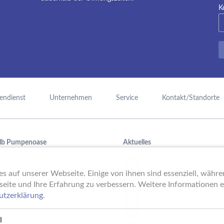
K
endienst
Unternehmen
Service
Kontakt/Standorte
lb Pumpenoase
Aktuelles
mpentechnik,
Schule trifft Wirtschaft b
15.
PUMPENoase!
JUN
raufbereitung oder
s auf unserer Webseite. Einige von ihnen sind essenziell, währ
mmbadtechnik – mit viel
Vortrag IT-Sicherheit
seite und Ihre Erfahrung zu verbessern. Weitere Informationen er
18.
ung ist das Team der
MAI
utzerklärung
.
noase als Großhändler der
16 Jahre PUMPENoase
01.
 Partner für Fachhändler.
APR
l