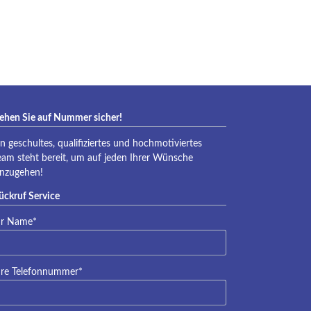
eraqua
ehen Sie auf Nummer sicher!
in geschultes, qualifiziertes und hochmotiviertes
eam steht bereit, um auf jeden Ihrer Wünsche
inzugehen!
ückruf Service
lichtfeld
hr Name
*
lichtfeld
hre Telefonnummer
*