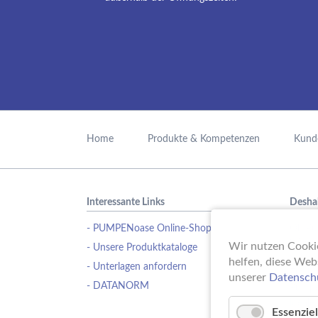
Navigation
überspringen
Home
Produkte & Kompetenzen
Kund
Interessante Links
Desha
- PUMPENoase Online-Shop
Ob Pu
Wasse
Wir nutzen Cookie
- Unsere Produktkataloge
Schwi
helfen, diese Web
- Unterlagen anfordern
Erfahr
unserer
Datensch
- DATANORM
Pumpe
ideale
Essenziel