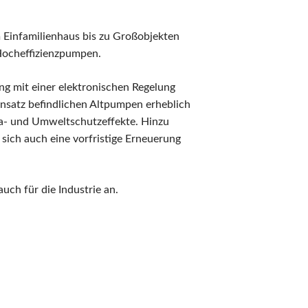
ärmetauscher,
ntfeuchtungsgeräte,
ärmepumpe und
 Einfamilienhaus bis zu Großobjekten
olaranlagen
 Hocheffizienzpumpen.
ilteranlagen
ess-, Regel- und
ng mit einer elektronischen Regelung
osiertechnik
insatz befindlichen Altpumpen erheblich
ilterpumpen
ima- und Umweltschutzeffekte. Hinzu
sich auch eine vorfristige Erneuerung
einigungsgeräte
rausen, Solarduschen
ystemziegel -
uch für die Industrie an.
chalsteine für die
oolkonstruktion
esamtkatalog
chwimmbadtechnik
esamtkatalog
STRAL-Produkte
esamtkatalog
chwimmbadtechnik