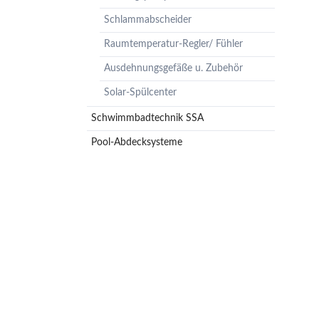
Pumpenzubehör
Schlammabscheider
Membrandruckgefäße
Raumtemperatur-Regler/ Fühler
Hauswasserwerke
Ausdehnungsgefäße u. Zubehör
Leckageschutz
Solar-Spülcenter
Schwimmbadtechnik SSA
Pool-Abdecksysteme