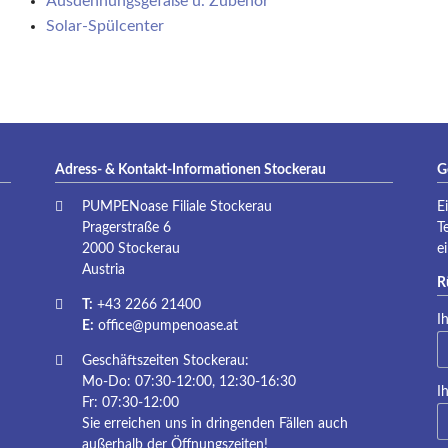
Ausdehnungsgefäße u. Zubehör
P
Solar-Spülcenter
Adress- & Kontakt-Informationen Stockerau
G
PUMPENoase Filiale Stockerau
E
Pragerstraße 6
T
2000 Stockerau
e
Austria
R
T:
+43 2266 21400
Pf
I
E:
office@pumpenoase.at
Geschäftszeiten Stockerau:
Mo-Do: 07:30-12:00, 12:30-16:30
Pf
I
Fr: 07:30-12:00
Sie erreichen uns in dringenden Fällen auch
außerhalb der Öffnungszeiten!