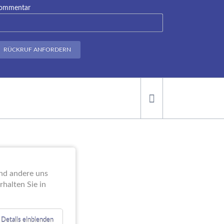
ommentar
RÜCKRUF ANFORDERN
ei der
end andere uns
halten Sie in
Details einblenden