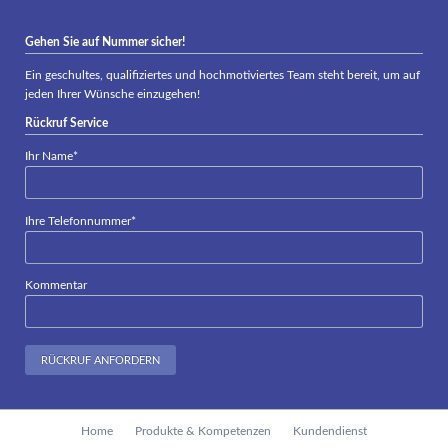
Gehen Sie auf Nummer sicher!
Ein geschultes, qualifiziertes und hochmotiviertes Team steht bereit, um auf
jeden Ihrer Wünsche einzugehen!
Rückruf Service
Pflichtfeld
Ihr Name
*
Pflichtfeld
Ihre Telefonnummer
*
Kommentar
RÜCKRUF ANFORDERN
Navigation
Home
Produkte & Kompetenzen
Kundendienst
überspringen