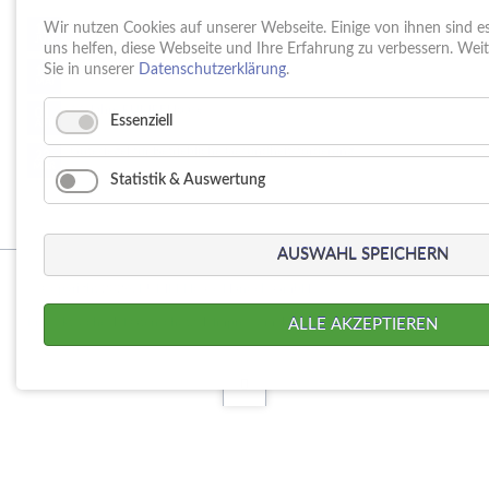
Schule trifft Wirtschaft bei der PUMPENoase!
Wir nutzen Cookies auf unserer Webseite. Einige von ihnen sind e
15.
JUN
uns helfen, diese Webseite und Ihre Erfahrung zu verbessern. Wei
Vortrag IT-Sicherheit
Sie in unserer
Datenschutzerklärung
.
18.
MAI
16 Jahre PUMPENoase
01.
Essenziell
APR
Gütesiegel für Betriebliche Gesundheitsförderung
23.
MÄR
Statistik & Auswertung
AUSWAHL SPEICHERN
© Copyright 2026. PUMPENoase Handels GmbH
Navigation
Produktsuche
Datenschutz
Impressum
AGB
ALLE AKZEPTIEREN
überspringen