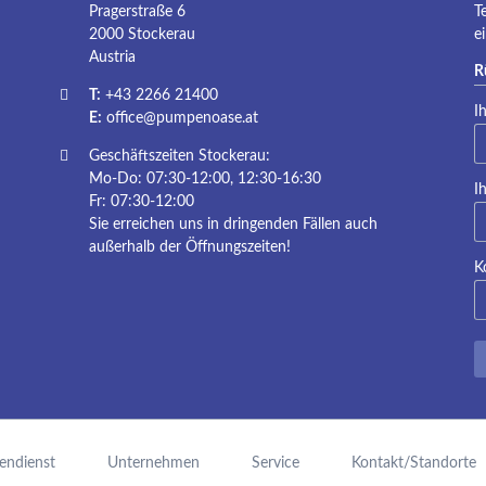
Pragerstraße 6
T
2000 Stockerau
e
Austria
R
T:
+43 2266 21400
Pf
I
E:
office@pumpenoase.at
Geschäftszeiten Stockerau:
Mo-Do: 07:30-12:00, 12:30-16:30
Pf
I
Fr: 07:30-12:00
Sie erreichen uns in dringenden Fällen auch
außerhalb der Öffnungszeiten!
K
endienst
Unternehmen
Service
Kontakt/Standorte