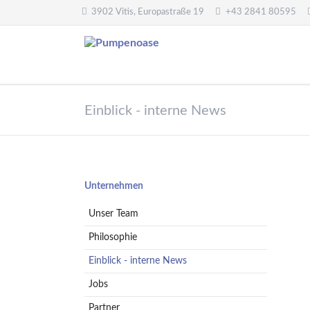
3902 Vitis, Europastraße 19
+43 2841 80595
Pumpentechnik
Wasseraufbereitung
Einblick - interne News
Oberwasserpumpen
Wasserfilter,
Druckminderer,
Unterwasserpumpen
Systemtrenner,
Tauchpumpen
Sicherheitsventile
Hebeanlagen
Enthärtungsanlagen
Navigation
Unternehmen
Handpumpen -
Dosieranlagen
überspringen
Spielplatzpumpen
Unser Team
UV-Anlagen
Gartenpumpen
Dosiermittel und
Philosophie
Flügelpumpen
Messgeräte
Einblick - interne News
Regenwassernutzung
Jobs
Teichreinigung
Frequenzumformer
Partner