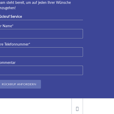
eam steht bereit, um auf jeden Ihrer Wünsche
inzugehen!
ückruf Service
lichtfeld
hr Name
*
lichtfeld
hre Telefonnummer
*
ommentar
RÜCKRUF ANFORDERN