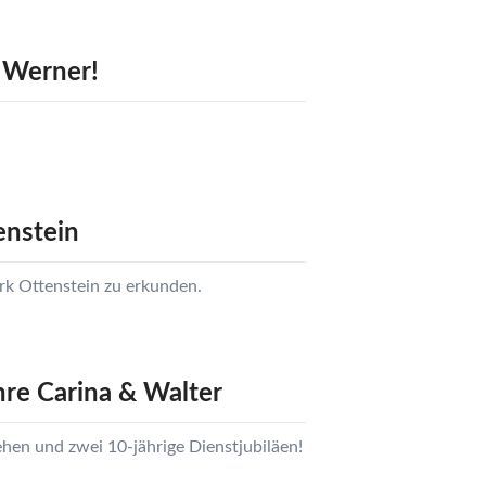
ärmetauscher,
ntfeuchtungsgeräte,
ärmepumpe und
 Werner!
olaranlagen
ilteranlagen
ess-, Regel- und
osiertechnik
ilterpumpen
einigungsgeräte
enstein
rausen, Solarduschen
ystemziegel -
rk Ottenstein zu erkunden.
chalsteine für die
oolkonstruktion
esamtkatalog
chwimmbadtechnik
re Carina & Walter
esamtkatalog
STRAL-Produkte
ehen und zwei 10-jährige Dienstjubiläen!
esamtkatalog
chwimmbadtechnik