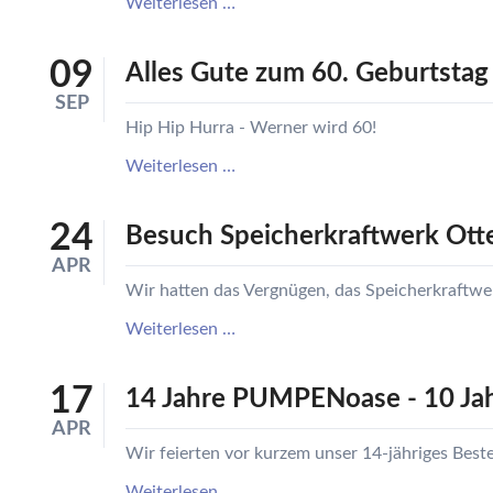
6.
Weiterlesen …
W
Platz
E
W
für
09
Alles Gute zum 60. Geburtstag
S
die
SEP
F
PUMPENoase
Hip Hip Hurra - Werner wird 60!
M
-
D
Alles
Weiterlesen …
ALC
F
Gute
Leadings
zum
Companies
R
24
Besuch Speicherkraftwerk Ott
60.
von
B
APR
Geburtstag
Niederösterreich
S
Wir hatten das Vergnügen, das Speicherkraftwe
Werner!
S
Besuch
Weiterlesen …
P
Speicherkraftwerk
G
Ottenstein
S
17
14 Jahre PUMPENoase - 10 Jah
G
APR
A
Wir feierten vor kurzem unser 14-jähriges Best
G
14
Weiterlesen …
S