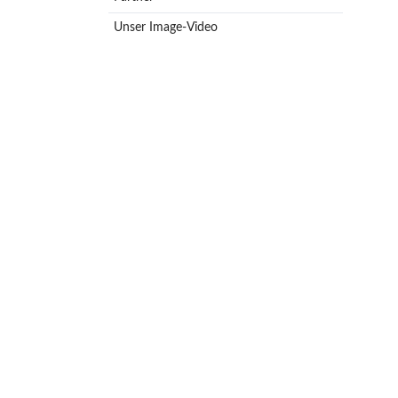
Pumpenzubehör
Unser Image-Video
Membrandruckgefäße
Hauswasserwerke
Leckageschutz