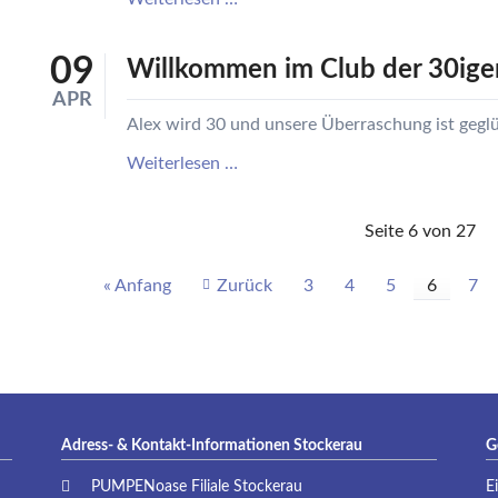
P
Jahre
PUMPENoase
09
Willkommen im Club der 30iger
-
APR
10
Alex wird 30 und unsere Überraschung ist geglü
Jahre
Willkommen
Weiterlesen …
Carina
im
&
Club
Walter
Seite 6 von 27
der
30iger
« Anfang
Zurück
3
4
5
6
7
Alex!
Adress- & Kontakt-Informationen Stockerau
G
PUMPENoase Filiale Stockerau
E